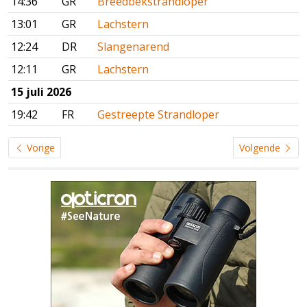
14:36
GR
Breedbekstrandloper
13:01
GR
Lachstern
12:24
DR
Slangenarend
12:11
GR
Lachstern
15 juli 2026
19:42
FR
Gestreepte Strandloper
Vorige
Volgende