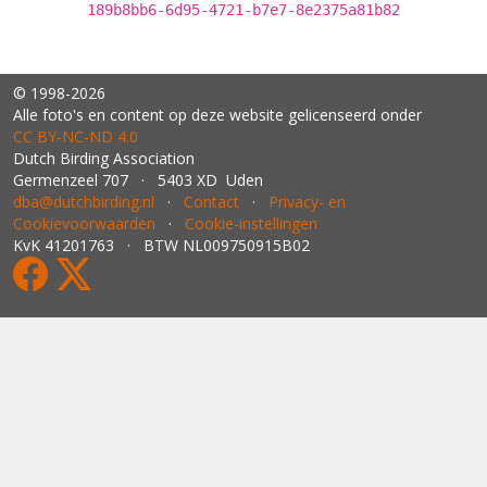
189b8bb6-6d95-4721-b7e7-8e2375a81b82
© 1998-2026
Alle foto's en content op deze website gelicenseerd onder
CC BY‑NC‑ND 4.0
Dutch Birding Association
Germenzeel 707 · 5403 XD Uden
dba@dutchbirding.nl
·
Contact
·
Privacy- en
Cookievoorwaarden
·
Cookie-instellingen
KvK 41201763 · BTW NL009750915B02