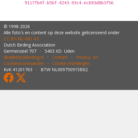
9117fb4f-b5bf-4243-93c4-ecb93d8b3f56
© 1998-2026
Alle foto's en content op deze website gelicenseerd onder
CC BY‑NC‑ND 4.0
Dutch Birding Association
Germenzeel 707 · 5403 XD Uden
dba@dutchbirding.nl
·
Contact
·
Privacy- en
Cookievoorwaarden
·
Cookie-instellingen
KvK 41201763 · BTW NL009750915B02