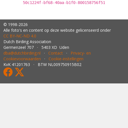
50c1224f-bf68-40aa-b1f0-800158756f51
© 1998-2026
Alle foto's en content op deze website gelicenseerd onder
CC BY‑NC‑ND 4.0
Dutch Birding Association
Germenzeel 707 · 5403 XD Uden
dba@dutchbirding.nl
·
Contact
·
Privacy- en
Cookievoorwaarden
·
Cookie-instellingen
KvK 41201763 · BTW NL009750915B02