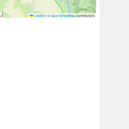
Leaflet
|
©
OpenStreetMap
contributors