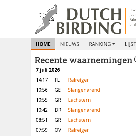
HOME
NIEUWS
RANKING
LIJS
Recente waarnemingen
7 juli 2026
14:17
FL
Ralreiger
10:56
GE
Slangenarend
10:55
GR
Lachstern
10:42
DR
Slangenarend
08:51
GR
Lachstern
07:59
OV
Ralreiger