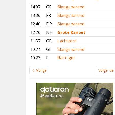
14:07
GE
Slangenarend
13:36
FR
Slangenarend
12:40
DR
Slangenarend
12:26
NH
Grote Kanoet
11:57
GR
Lachstern
10:24
GE
Slangenarend
10:23
FL
Ralreiger
Vorige
Volgende