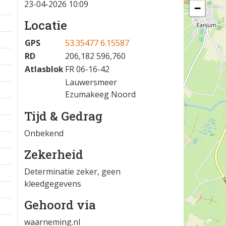
23-04-2026 10:09
−
Locatie
GPS
53.35477 6.15587
RD
206,182 596,760
Atlasblok
FR 06-16-42
Lauwersmeer
Ezumakeeg Noord
Tijd & Gedrag
Onbekend
Zekerheid
Determinatie zeker, geen
kleedgegevens
Gehoord via
waarneming.nl