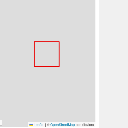
Leaflet
|
©
OpenStreetMap
contributors