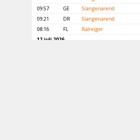
09:57
GE
Slangenarend
09:21
DR
Slangenarend
08:16
FL
Ralreiger
12 juli 2026
15:35
DR
Lachstern
13:52
FL
Ralreiger
10:29
DR
Slangenarend
10:26
GE
Slangenarend
Vorige
Volgende
Copyright
© 2005-2026