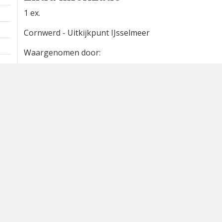
1 ex.
Cornwerd - Uitkijkpunt IJsselmeer
Waargenomen door:
sietse bernardus
Bron
waarneming.nl
Dutch Birding Association