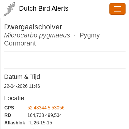
Dutch Bird Alerts
Dwergaalscholver
Microcarbo pygmaeus
· Pygmy
Cormorant
Datum & Tijd
22-04-2026 11:46
Locatie
GPS
52.48344 5.53056
RD
164,738 499,534
Atlasblok
FL 26-15-15