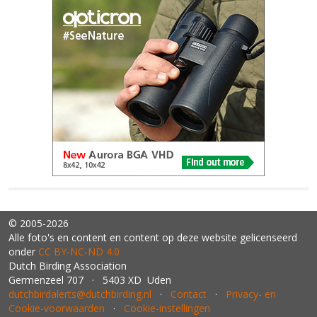
© 2005-2026
Alle foto's en content en content op deze website gelicenseerd
onder
CC BY‑NC‑ND 4.0
Dutch Birding Association
Germenzeel 707 · 5403 XD Uden
dutchbirdalerts@dutchbirding.nl
·
Contact
·
Privacy- en
Cookie-voorwaarden
·
Cookie-instellingen