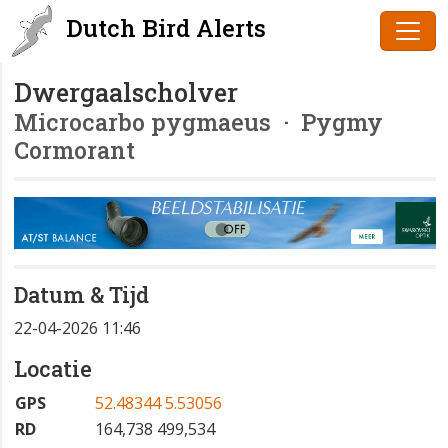
Dutch Bird Alerts
Dwergaalscholver
Microcarbo pygmaeus
· Pygmy
Cormorant
Datum & Tijd
22-04-2026 11:46
Locatie
GPS
52.48344 5.53056
RD
164,738 499,534