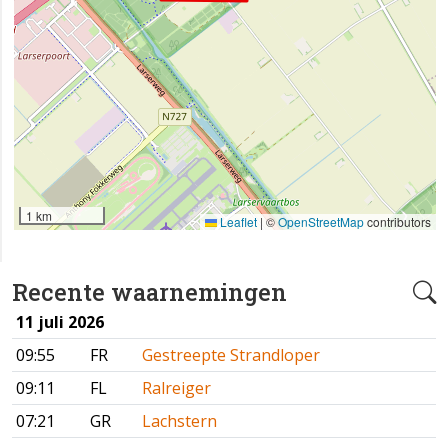
1 km
Leaflet
|
©
OpenStreetMap
contributors
Recente waarnemingen
11 juli 2026
09:55
FR
Gestreepte Strandloper
09:11
FL
Ralreiger
07:21
GR
Lachstern