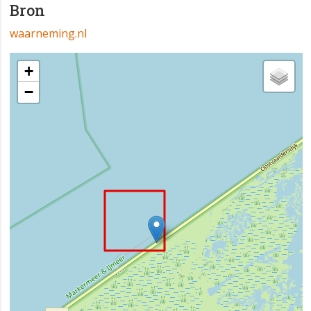
Bron
waarneming.nl
+
−