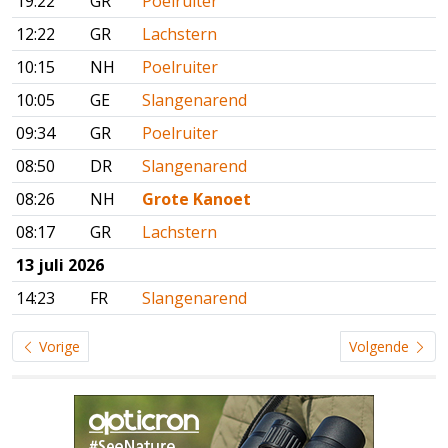
19:22
GR
Poelruiter
12:22
GR
Lachstern
10:15
NH
Poelruiter
10:05
GE
Slangenarend
09:34
GR
Poelruiter
08:50
DR
Slangenarend
08:26
NH
Grote Kanoet
08:17
GR
Lachstern
13 juli 2026
14:23
FR
Slangenarend
Vorige
Volgende