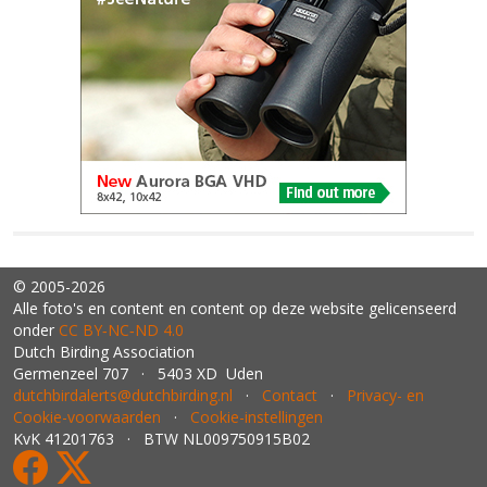
© 2005-2026
Alle foto's en content en content op deze website gelicenseerd
onder
CC BY‑NC‑ND 4.0
Dutch Birding Association
Germenzeel 707 · 5403 XD Uden
dutchbirdalerts@dutchbirding.nl
·
Contact
·
Privacy- en
Cookie-voorwaarden
·
Cookie-instellingen
KvK 41201763 · BTW NL009750915B02