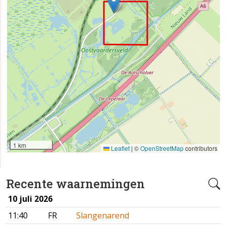
1 km
Leaflet
|
©
OpenStreetMap
contributors
Recente waarnemingen
10 juli 2026
11:40
FR
Slangenarend