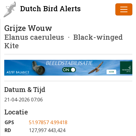
Dutch Bird Alerts
Grijze Wouw
Elanus caeruleus
· Black-winged
Kite
Datum & Tijd
21-04-2026 07:06
Locatie
GPS
51.97857 4.99418
RD
127,997 443,424