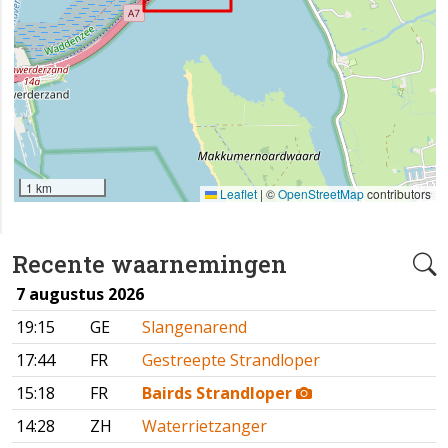
1 km
Leaflet
|
©
OpenStreetMap
contributors
Recente waarnemingen
7 augustus 2026
19:15
GE
Slangenarend
17:44
FR
Gestreepte Strandloper
15:18
FR
Bairds Strandloper
14:28
ZH
Waterrietzanger