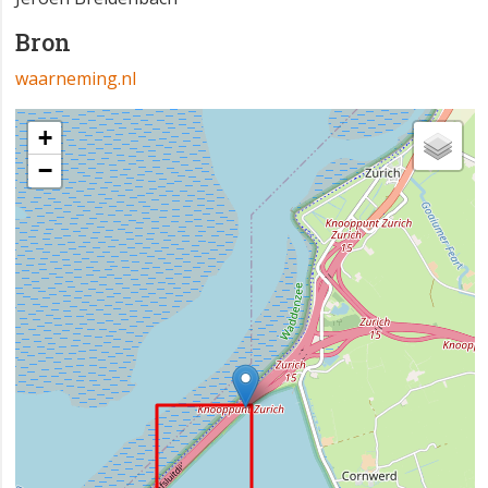
Bron
waarneming.nl
+
−