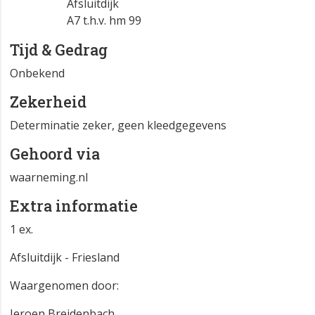
Afsluitdijk
A7 t.h.v. hm 99
Tijd & Gedrag
Onbekend
Zekerheid
Determinatie zeker, geen kleedgegevens
Gehoord via
waarneming.nl
Extra informatie
1 ex.
Afsluitdijk - Friesland
Waargenomen door:
Jeroen Breidenbach