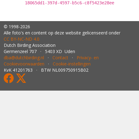
18065dd1-397d-4597-b5c6-c8f5423e28ee
© 1998-2026
Alle foto's en content op deze website gelicenseerd onder
CC BY‑NC‑ND 4.0
Dutch Birding Association
Germenzeel 707 · 5403 XD Uden
dba@dutchbirding.nl
·
Contact
·
Privacy- en
Cookievoorwaarden
·
Cookie-instellingen
KvK 41201763 · BTW NL009750915B02