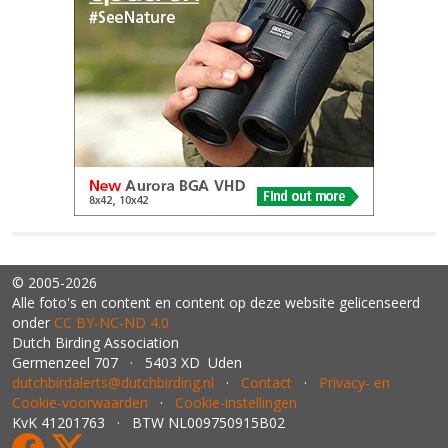
© 2005-2026
Alle foto's en content en content op deze website gelicenseerd
onder
CC BY‑NC‑ND 4.0
Dutch Birding Association
Germenzeel 707 · 5403 XD Uden
dutchbirdalerts@dutchbirding.nl
·
Contact
·
Privacy- en
Cookie-voorwaarden
·
Cookie-instellingen
KvK 41201763 · BTW NL009750915B02