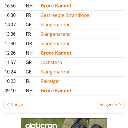
16:50
NH
Grote Kanoet
16:30
FR
Gestreepte Strandloper
14:07
GE
Slangenarend
13:36
FR
Slangenarend
12:40
DR
Slangenarend
12:26
NH
Grote Kanoet
11:57
GR
Lachstern
10:24
GE
Slangenarend
10:23
FL
Ralreiger
09:10
NH
Grote Kanoet
Vorige
Volgende