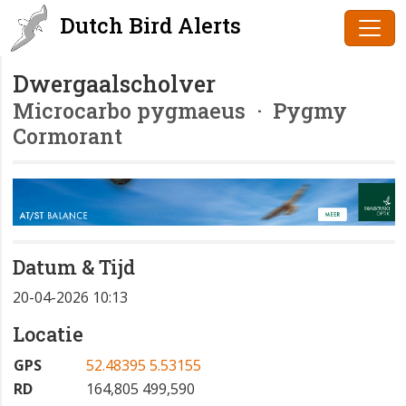
Dutch Bird Alerts
Dwergaalscholver
Microcarbo pygmaeus
· Pygmy
Cormorant
Datum & Tijd
20-04-2026 10:13
Locatie
GPS
52.48395 5.53155
RD
164,805 499,590