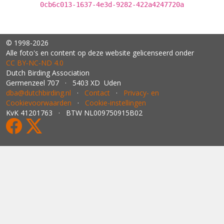
0cb6c013-1637-4e3d-9282-422a4247720a
© 1998-2026
Alle foto's en content op deze website gelicenseerd onder
CC BY‑NC‑ND 4.0
Dutch Birding Association
Germenzeel 707 · 5403 XD Uden
dba@dutchbirding.nl
·
Contact
·
Privacy- en
Cookievoorwaarden
·
Cookie-instellingen
KvK 41201763 · BTW NL009750915B02