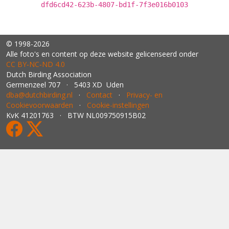
dfd6cd42-623b-4807-bd1f-7f3e016b0103
© 1998-2026
Alle foto's en content op deze website gelicenseerd onder
CC BY‑NC‑ND 4.0
Dutch Birding Association
Germenzeel 707 · 5403 XD Uden
dba@dutchbirding.nl
·
Contact
·
Privacy- en
Cookievoorwaarden
·
Cookie-instellingen
KvK 41201763 · BTW NL009750915B02