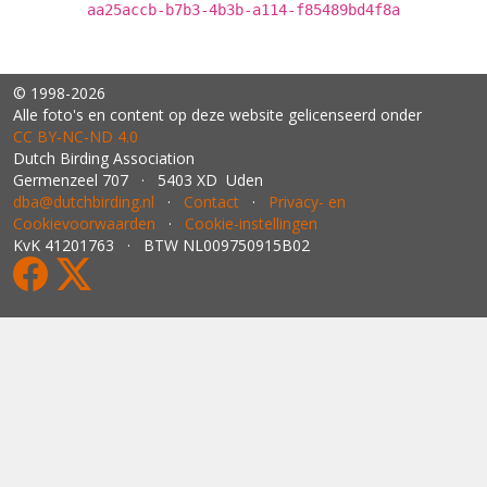
aa25accb-b7b3-4b3b-a114-f85489bd4f8a
© 1998-2026
Alle foto's en content op deze website gelicenseerd onder
CC BY‑NC‑ND 4.0
Dutch Birding Association
Germenzeel 707 · 5403 XD Uden
dba@dutchbirding.nl
·
Contact
·
Privacy- en
Cookievoorwaarden
·
Cookie-instellingen
KvK 41201763 · BTW NL009750915B02