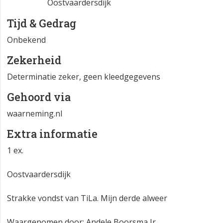
Oostvaardersdijk
Tijd & Gedrag
Onbekend
Zekerheid
Determinatie zeker, geen kleedgegevens
Gehoord via
waarneming.nl
Extra informatie
1 ex.
Oostvaardersdijk
Strakke vondst van TiLa. Mijn derde alweer
Waargenomen door: Andele Boorsma Jr.