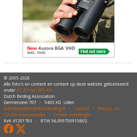
© 2005-2026
Alle foto's en content en content op deze website gelicenseerd
onder
CC BY‑NC‑ND 4.0
Dutch Birding Association
Germenzeel 707 · 5403 XD Uden
dutchbirdalerts@dutchbirding.nl
·
Contact
·
Privacy- en
Cookie-voorwaarden
·
Cookie-instellingen
KvK 41201763 · BTW NL009750915B02