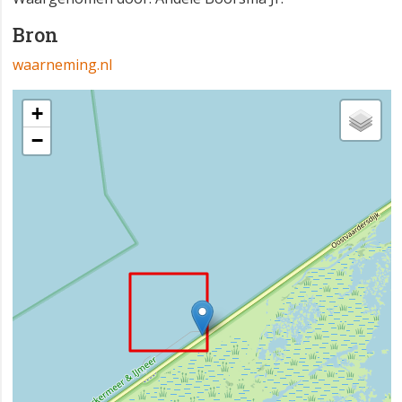
Bron
waarneming.nl
+
−