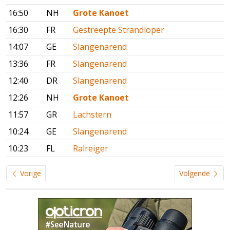
16:50
NH
Grote Kanoet
16:30
FR
Gestreepte Strandloper
14:07
GE
Slangenarend
13:36
FR
Slangenarend
12:40
DR
Slangenarend
12:26
NH
Grote Kanoet
11:57
GR
Lachstern
10:24
GE
Slangenarend
10:23
FL
Ralreiger
Vorige
Volgende