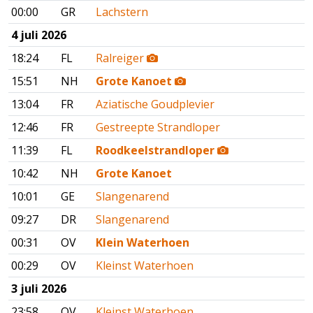
00:00
GR
Lachstern
4 juli 2026
18:24
FL
Ralreiger
15:51
NH
Grote Kanoet
13:04
FR
Aziatische Goudplevier
12:46
FR
Gestreepte Strandloper
11:39
FL
Roodkeelstrandloper
10:42
NH
Grote Kanoet
10:01
GE
Slangenarend
09:27
DR
Slangenarend
00:31
OV
Klein Waterhoen
00:29
OV
Kleinst Waterhoen
3 juli 2026
23:58
OV
Kleinst Waterhoen