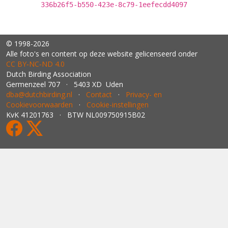
336b26f5-b550-423e-8c79-1eefecdd4097
© 1998-2026
Alle foto's en content op deze website gelicenseerd onder
CC BY‑NC‑ND 4.0
Dutch Birding Association
Germenzeel 707 · 5403 XD Uden
dba@dutchbirding.nl
·
Contact
·
Privacy- en
Cookievoorwaarden
·
Cookie-instellingen
KvK 41201763 · BTW NL009750915B02