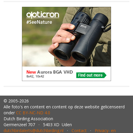
© 2005-2026
Alle foto's en content en content op deze website gelicenseerd
onder
CC BY‑NC‑ND 4.0
Dutch Birding Association
Germenzeel 707 · 5403 XD Uden
dutchbirdalerts@dutchbirding.nl
·
Contact
·
Privacy- en