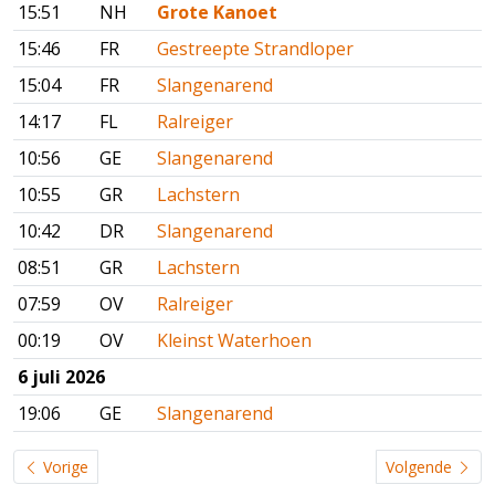
15:51
NH
Grote Kanoet
15:46
FR
Gestreepte Strandloper
15:04
FR
Slangenarend
14:17
FL
Ralreiger
10:56
GE
Slangenarend
10:55
GR
Lachstern
10:42
DR
Slangenarend
08:51
GR
Lachstern
07:59
OV
Ralreiger
00:19
OV
Kleinst Waterhoen
6 juli 2026
19:06
GE
Slangenarend
Vorige
Volgende