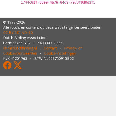
1744c81f-88e9-4b76-84d9-7973f0d0d3f5
© 1998-2026
Alle foto's en content op deze website gelicenseerd onder
CC BY‑NC‑ND 4.0
Dutch Birding Association
Germenzeel 707 · 5403 XD Uden
dba@dutchbirding.nl
·
Contact
·
Privacy- en
Cookievoorwaarden
·
Cookie-instellingen
KvK 41201763 · BTW NL009750915B02