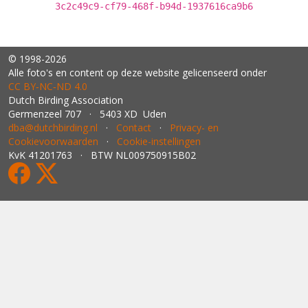
3c2c49c9-cf79-468f-b94d-1937616ca9b6
© 1998-2026
Alle foto's en content op deze website gelicenseerd onder
CC BY‑NC‑ND 4.0
Dutch Birding Association
Germenzeel 707 · 5403 XD Uden
dba@dutchbirding.nl
·
Contact
·
Privacy- en
Cookievoorwaarden
·
Cookie-instellingen
KvK 41201763 · BTW NL009750915B02