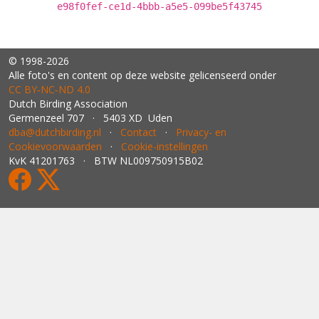
e98f0fef-ce1d-4bbb-a5e5-099be5f43745
© 1998-2026
Alle foto's en content op deze website gelicenseerd onder
CC BY‑NC‑ND 4.0
Dutch Birding Association
Germenzeel 707 · 5403 XD Uden
dba@dutchbirding.nl
·
Contact
·
Privacy- en
Cookievoorwaarden
·
Cookie-instellingen
KvK 41201763 · BTW NL009750915B02