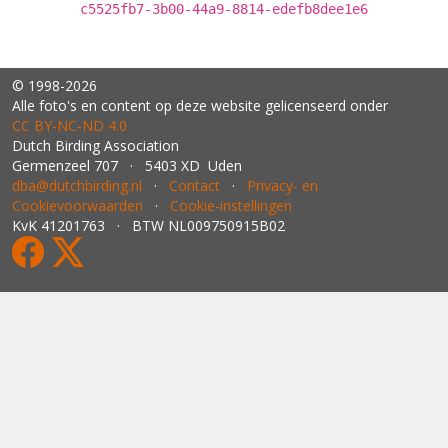
c5525fb7-3b00-44a9-8814-edefb8dee1e6
© 1998-2026
Alle foto's en content op deze website gelicenseerd onder
CC BY‑NC‑ND 4.0
Dutch Birding Association
Germenzeel 707 · 5403 XD Uden
dba@dutchbirding.nl
·
Contact
·
Privacy- en
Cookievoorwaarden
·
Cookie-instellingen
KvK 41201763 · BTW NL009750915B02