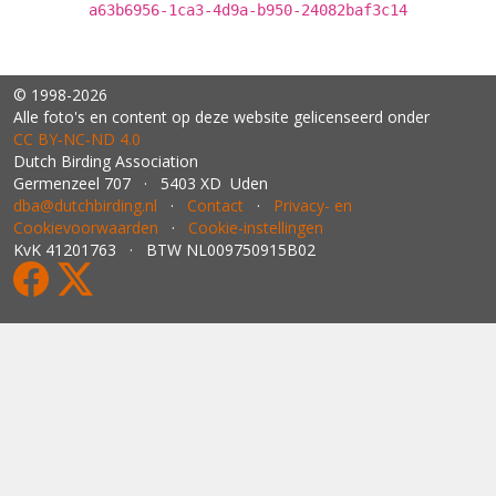
a63b6956-1ca3-4d9a-b950-24082baf3c14
© 1998-2026
Alle foto's en content op deze website gelicenseerd onder
CC BY‑NC‑ND 4.0
Dutch Birding Association
Germenzeel 707 · 5403 XD Uden
dba@dutchbirding.nl
·
Contact
·
Privacy- en
Cookievoorwaarden
·
Cookie-instellingen
KvK 41201763 · BTW NL009750915B02