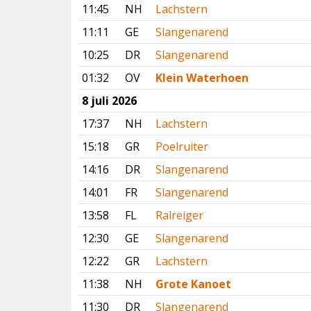
11:45
NH
Lachstern
11:11
GE
Slangenarend
10:25
DR
Slangenarend
01:32
OV
Klein Waterhoen
8 juli 2026
17:37
NH
Lachstern
15:18
GR
Poelruiter
14:16
DR
Slangenarend
14:01
FR
Slangenarend
13:58
FL
Ralreiger
12:30
GE
Slangenarend
12:22
GR
Lachstern
11:38
NH
Grote Kanoet
11:30
DR
Slangenarend