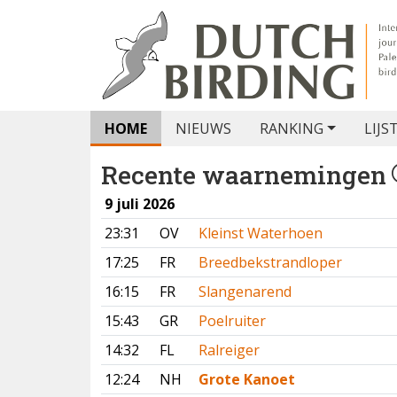
HOME
NIEUWS
RANKING
LIJS
Recente waarnemingen
9 juli 2026
23:31
OV
Kleinst Waterhoen
17:25
FR
Breedbekstrandloper
16:15
FR
Slangenarend
15:43
GR
Poelruiter
14:32
FL
Ralreiger
12:24
NH
Grote Kanoet