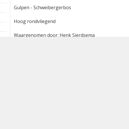
Gulpen - Schweibergerbos
Hoog rondvliegend
Waargenomen door: Henk Sierdsema
Bron
waarneming.nl
Dutch Birding Association
Germenzeel 707 · 5403 XD Uden