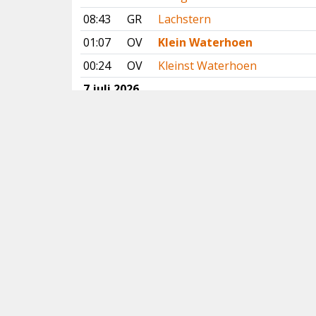
08:43
GR
Lachstern
01:07
OV
Klein Waterhoen
00:24
OV
Kleinst Waterhoen
7 juli 2026
15:51
NH
Grote Kanoet
15:46
FR
Gestreepte Strandloper
15:04
FR
Slangenarend
Vorige
Volgende
Copyright
© 2005-2026
Alle foto's en content en content op deze website