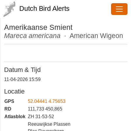
Dutch Bird Alerts
Amerikaanse Smient
Mareca americana
· American
Wigeon
Datum & Tijd
11-04-2026 15:59
Locatie
GPS
52.04441 4.75653
RD
111,733 450,865
Atlasblok
ZH 31-53-52