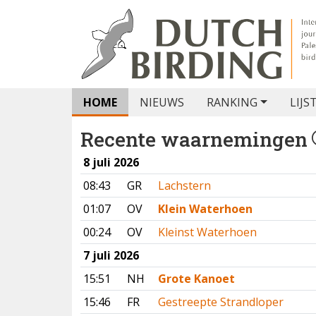
HOME
NIEUWS
RANKING
LIJS
Recente waarnemingen
8 juli 2026
08:43
GR
Lachstern
01:07
OV
Klein Waterhoen
00:24
OV
Kleinst Waterhoen
7 juli 2026
15:51
NH
Grote Kanoet
15:46
FR
Gestreepte Strandloper