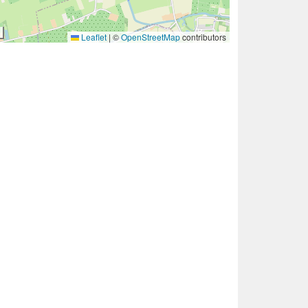
Leaflet
|
©
OpenStreetMap
contributors