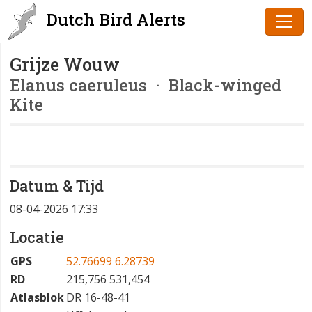
Dutch Bird Alerts
Grijze Wouw
Elanus caeruleus
· Black-winged
Kite
Datum & Tijd
08-04-2026 17:33
Locatie
GPS
52.76699 6.28739
RD
215,756 531,454
Atlasblok
DR 16-48-41