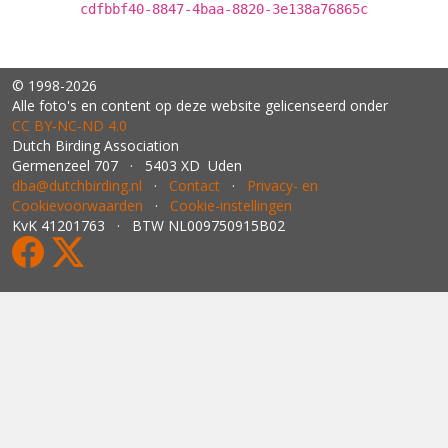
cdfbbf40-8847-4baa-8820-3e138a76865c
© 1998-2026
Alle foto's en content op deze website gelicenseerd onder
CC BY‑NC‑ND 4.0
Dutch Birding Association
Germenzeel 707 · 5403 XD Uden
dba@dutchbirding.nl
·
Contact
·
Privacy- en
Cookievoorwaarden
·
Cookie-instellingen
KvK 41201763 · BTW NL009750915B02