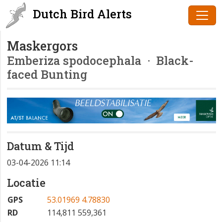
Dutch Bird Alerts
Maskergors
Emberiza spodocephala
· Black-
faced Bunting
Datum & Tijd
03-04-2026 11:14
Locatie
GPS
53.01969 4.78830
RD
114,811 559,361