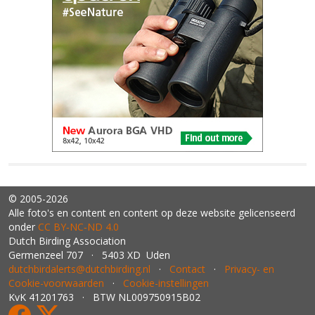
© 2005-2026
Alle foto's en content en content op deze website gelicenseerd
onder
CC BY‑NC‑ND 4.0
Dutch Birding Association
Germenzeel 707 · 5403 XD Uden
dutchbirdalerts@dutchbirding.nl
·
Contact
·
Privacy- en
Cookie-voorwaarden
·
Cookie-instellingen
KvK 41201763 · BTW NL009750915B02