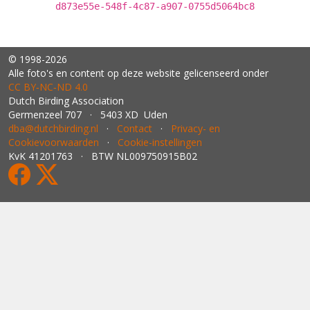
d873e55e-548f-4c87-a907-0755d5064bc8
© 1998-2026
Alle foto's en content op deze website gelicenseerd onder
CC BY‑NC‑ND 4.0
Dutch Birding Association
Germenzeel 707 · 5403 XD Uden
dba@dutchbirding.nl
·
Contact
·
Privacy- en
Cookievoorwaarden
·
Cookie-instellingen
KvK 41201763 · BTW NL009750915B02