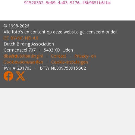
91526352-9e69-4a03-9176-f8b965fb6fbc
© 1998-2026
Alle foto's en content op deze website gelicenseerd onder
CC BY‑NC‑ND 4.0
Dutch Birding Association
Germenzeel 707 · 5403 XD Uden
dba@dutchbirding.nl
·
Contact
·
Privacy- en
Cookievoorwaarden
·
Cookie-instellingen
KvK 41201763 · BTW NL009750915B02