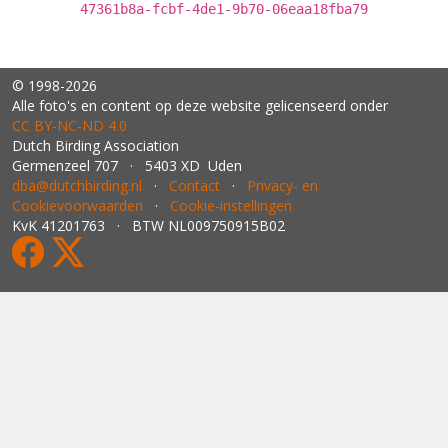
47361b8a-fcbf-4de1-9b70-06eaa18fba79
© 1998-2026
Alle foto's en content op deze website gelicenseerd onder
CC BY‑NC‑ND 4.0
Dutch Birding Association
Germenzeel 707 · 5403 XD Uden
dba@dutchbirding.nl
·
Contact
·
Privacy- en
Cookievoorwaarden
·
Cookie-instellingen
KvK 41201763 · BTW NL009750915B02