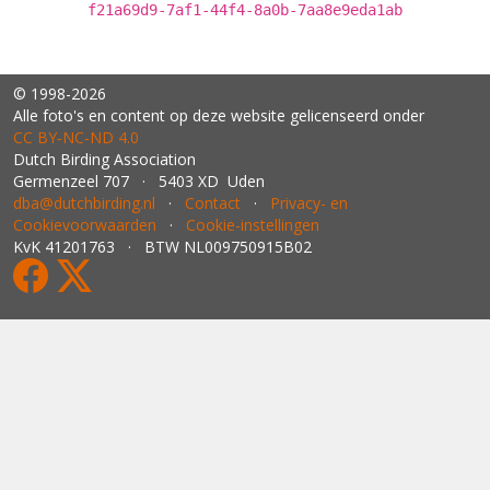
f21a69d9-7af1-44f4-8a0b-7aa8e9eda1ab
© 1998-2026
Alle foto's en content op deze website gelicenseerd onder
CC BY‑NC‑ND 4.0
Dutch Birding Association
Germenzeel 707 · 5403 XD Uden
dba@dutchbirding.nl
·
Contact
·
Privacy- en
Cookievoorwaarden
·
Cookie-instellingen
KvK 41201763 · BTW NL009750915B02