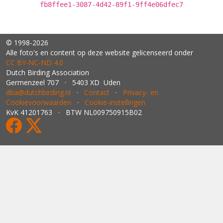
fb8ffee1-3087-4d42-89f1-9ff4e06dfec7
© 1998-2026
Alle foto's en content op deze website gelicenseerd onder
CC BY‑NC‑ND 4.0
Dutch Birding Association
Germenzeel 707 · 5403 XD Uden
dba@dutchbirding.nl
·
Contact
·
Privacy- en
Cookievoorwaarden
·
Cookie-instellingen
KvK 41201763 · BTW NL009750915B02