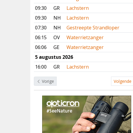
09:30
GR
Lachstern
09:30
NH
Lachstern
07:30
NH
Gestreepte Strandloper
06:15
OV
Waterrietzanger
06:06
GE
Waterrietzanger
5 augustus 2026
16:00
GR
Lachstern
Vorige
Volgende