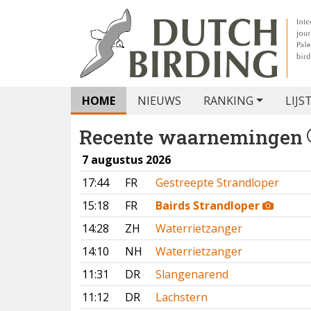
HOME
NIEUWS
RANKING
LIJS
Recente waarnemingen
7 augustus 2026
17:44
FR
Gestreepte Strandloper
15:18
FR
Bairds Strandloper
14:28
ZH
Waterrietzanger
14:10
NH
Waterrietzanger
11:31
DR
Slangenarend
11:12
DR
Lachstern