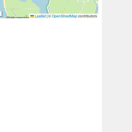
Leaflet
|
©
OpenStreetMap
contributors