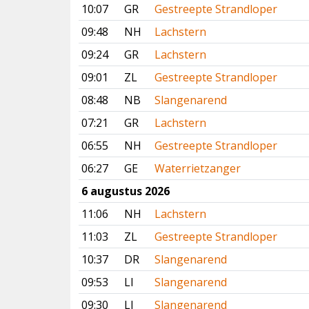
10:07
GR
Gestreepte Strandloper
09:48
NH
Lachstern
09:24
GR
Lachstern
09:01
ZL
Gestreepte Strandloper
08:48
NB
Slangenarend
07:21
GR
Lachstern
06:55
NH
Gestreepte Strandloper
06:27
GE
Waterrietzanger
6 augustus 2026
11:06
NH
Lachstern
11:03
ZL
Gestreepte Strandloper
10:37
DR
Slangenarend
09:53
LI
Slangenarend
09:30
LI
Slangenarend