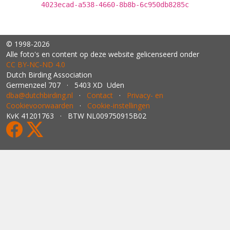
4023ecad-a538-4660-8b8b-6c950db8285c
© 1998-2026
Alle foto's en content op deze website gelicenseerd onder
CC BY‑NC‑ND 4.0
Dutch Birding Association
Germenzeel 707 · 5403 XD Uden
dba@dutchbirding.nl
·
Contact
·
Privacy- en
Cookievoorwaarden
·
Cookie-instellingen
KvK 41201763 · BTW NL009750915B02