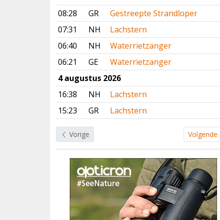
08:28
GR
Gestreepte Strandloper
07:31
NH
Lachstern
06:40
NH
Waterrietzanger
06:21
GE
Waterrietzanger
4 augustus 2026
16:38
NH
Lachstern
15:23
GR
Lachstern
Vorige
Volgende