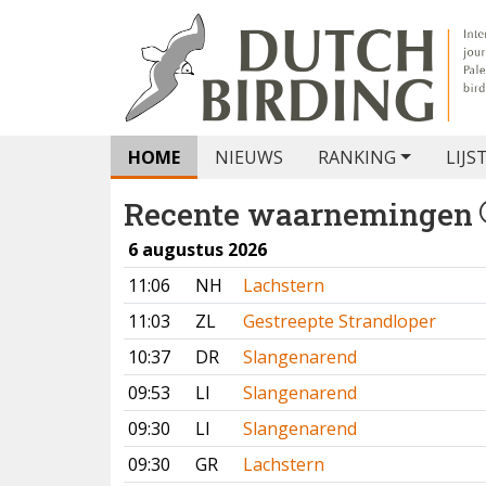
HOME
NIEUWS
RANKING
LIJS
Recente waarnemingen
6 augustus 2026
11:06
NH
Lachstern
11:03
ZL
Gestreepte Strandloper
10:37
DR
Slangenarend
09:53
LI
Slangenarend
09:30
LI
Slangenarend
09:30
GR
Lachstern