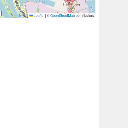
Leaflet
|
©
OpenStreetMap
contributors