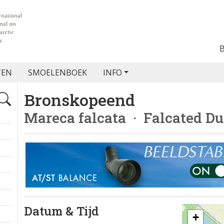
TEN
SMOELENBOEK
INFO
Bronskopeend
Mareca falcata
· Falcated D
Datum & Tijd
+