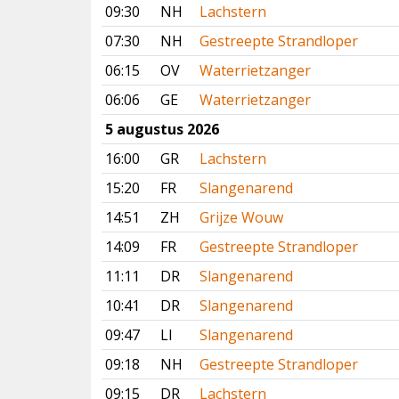
09:30
NH
Lachstern
07:30
NH
Gestreepte Strandloper
06:15
OV
Waterrietzanger
06:06
GE
Waterrietzanger
5 augustus 2026
16:00
GR
Lachstern
15:20
FR
Slangenarend
14:51
ZH
Grijze Wouw
14:09
FR
Gestreepte Strandloper
11:11
DR
Slangenarend
10:41
DR
Slangenarend
09:47
LI
Slangenarend
09:18
NH
Gestreepte Strandloper
09:15
DR
Lachstern