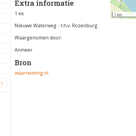
Extra informatie
1 ex.
1 km
Nieuwe Waterweg - t.h.v. Rozenburg
Waargenomen door:
Anmeer
Bron
waarneming.nl