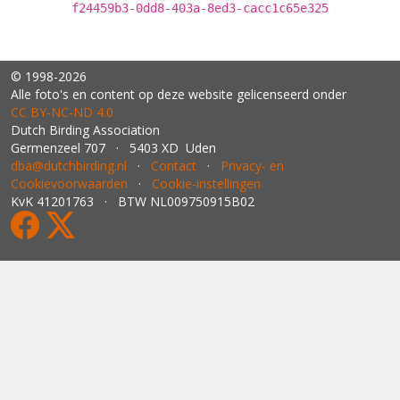
f24459b3-0dd8-403a-8ed3-cacc1c65e325
© 1998-2026
Alle foto's en content op deze website gelicenseerd onder
CC BY‑NC‑ND 4.0
Dutch Birding Association
Germenzeel 707 · 5403 XD Uden
dba@dutchbirding.nl
·
Contact
·
Privacy- en
Cookievoorwaarden
·
Cookie-instellingen
KvK 41201763 · BTW NL009750915B02