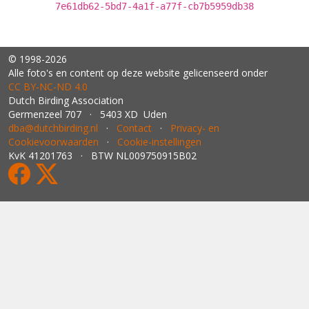
7e61db62-5bd7-4a1f-a77f-cb7b5959db38
© 1998-2026
Alle foto's en content op deze website gelicenseerd onder
CC BY‑NC‑ND 4.0
Dutch Birding Association
Germenzeel 707 · 5403 XD Uden
dba@dutchbirding.nl
·
Contact
·
Privacy- en
Cookievoorwaarden
·
Cookie-instellingen
KvK 41201763 · BTW NL009750915B02