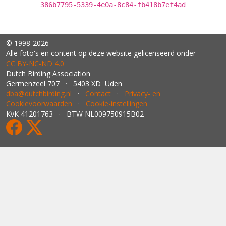
386b7795-5339-4e0a-8c84-fb418b7ef4ad
© 1998-2026
Alle foto's en content op deze website gelicenseerd onder
CC BY‑NC‑ND 4.0
Dutch Birding Association
Germenzeel 707 · 5403 XD Uden
dba@dutchbirding.nl
·
Contact
·
Privacy- en
Cookievoorwaarden
·
Cookie-instellingen
KvK 41201763 · BTW NL009750915B02