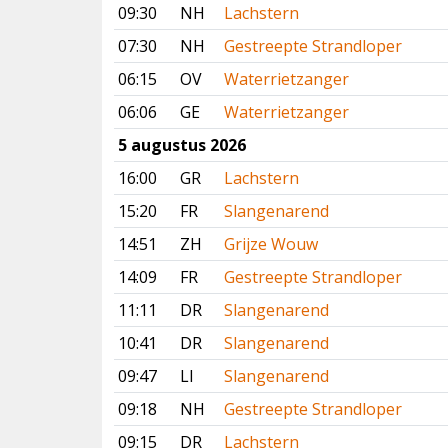
09:30
NH
Lachstern
07:30
NH
Gestreepte Strandloper
06:15
OV
Waterrietzanger
06:06
GE
Waterrietzanger
5 augustus 2026
16:00
GR
Lachstern
15:20
FR
Slangenarend
14:51
ZH
Grijze Wouw
14:09
FR
Gestreepte Strandloper
11:11
DR
Slangenarend
10:41
DR
Slangenarend
09:47
LI
Slangenarend
09:18
NH
Gestreepte Strandloper
09:15
DR
Lachstern