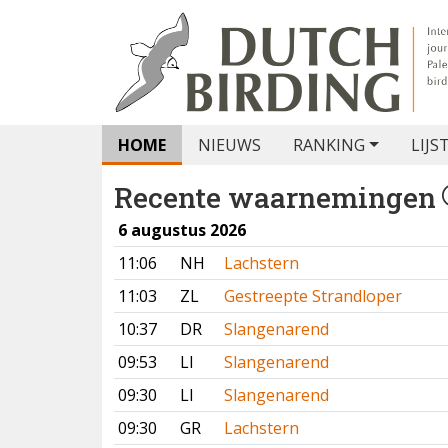
HOME
NIEUWS
RANKING
LIJS
Recente waarnemingen
6 augustus 2026
11:06
NH
Lachstern
11:03
ZL
Gestreepte Strandloper
10:37
DR
Slangenarend
09:53
LI
Slangenarend
09:30
LI
Slangenarend
09:30
GR
Lachstern