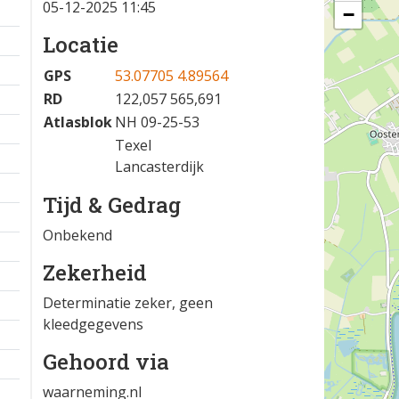
05-12-2025 11:45
−
Locatie
GPS
53.07705 4.89564
RD
122,057 565,691
Atlasblok
NH 09-25-53
Texel
Lancasterdijk
Tijd & Gedrag
Onbekend
Zekerheid
Determinatie zeker, geen
kleedgegevens
Gehoord via
waarneming.nl