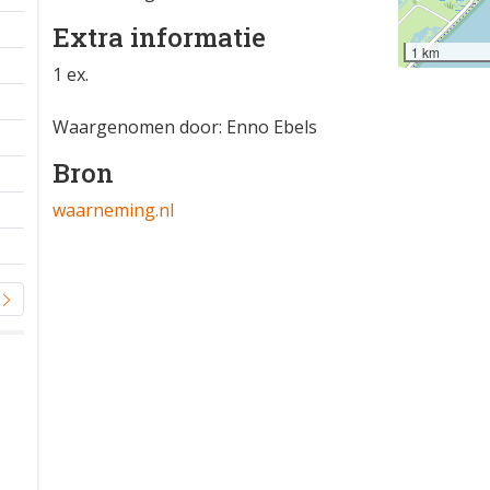
Extra informatie
1 km
1 ex.
Waargenomen door: Enno Ebels
Bron
waarneming.nl