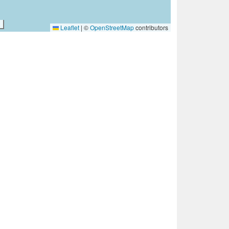
Leaflet
|
©
OpenStreetMap
contributors