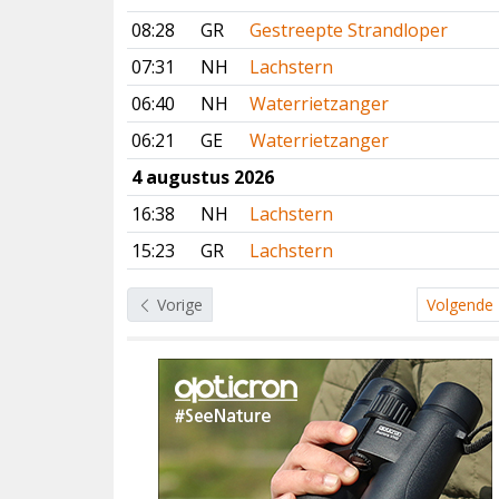
08:28
GR
Gestreepte Strandloper
07:31
NH
Lachstern
06:40
NH
Waterrietzanger
06:21
GE
Waterrietzanger
4 augustus 2026
16:38
NH
Lachstern
15:23
GR
Lachstern
Vorige
Volgende