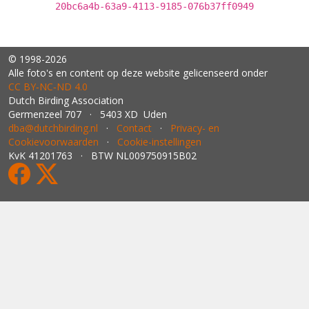
20bc6a4b-63a9-4113-9185-076b37ff0949
© 1998-2026
Alle foto's en content op deze website gelicenseerd onder
CC BY‑NC‑ND 4.0
Dutch Birding Association
Germenzeel 707 · 5403 XD Uden
dba@dutchbirding.nl
·
Contact
·
Privacy- en
Cookievoorwaarden
·
Cookie-instellingen
KvK 41201763 · BTW NL009750915B02