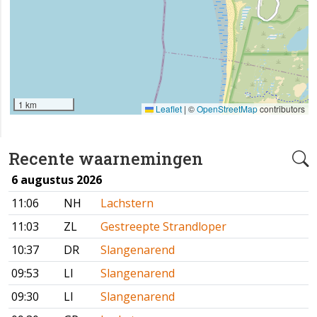
1 km
Leaflet
|
©
OpenStreetMap
contributors
Recente waarnemingen
6 augustus 2026
11:06
NH
Lachstern
11:03
ZL
Gestreepte Strandloper
10:37
DR
Slangenarend
09:53
LI
Slangenarend
09:30
LI
Slangenarend