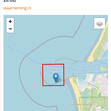
waarneming.nl
+
−