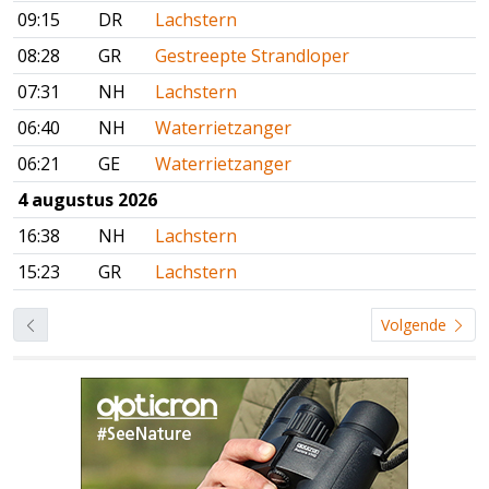
09:15
DR
Lachstern
08:28
GR
Gestreepte Strandloper
07:31
NH
Lachstern
06:40
NH
Waterrietzanger
06:21
GE
Waterrietzanger
4 augustus 2026
16:38
NH
Lachstern
15:23
GR
Lachstern
Volgende