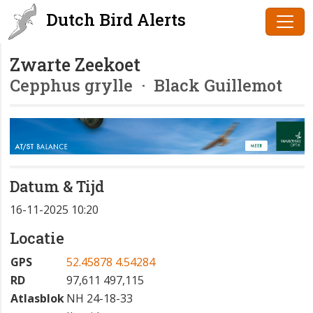
Dutch Bird Alerts
Zwarte Zeekoet
Cepphus grylle
· Black Guillemot
Datum & Tijd
16-11-2025 10:20
Locatie
GPS
52.45878 4.54284
RD
97,611 497,115
Atlasblok
NH 24-18-33