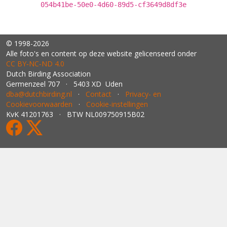
054b41be-50e0-4d60-89d5-cf3649d8df3e
© 1998-2026
Alle foto's en content op deze website gelicenseerd onder
CC BY‑NC‑ND 4.0
Dutch Birding Association
Germenzeel 707 · 5403 XD Uden
dba@dutchbirding.nl
·
Contact
·
Privacy- en
Cookievoorwaarden
·
Cookie-instellingen
KvK 41201763 · BTW NL009750915B02