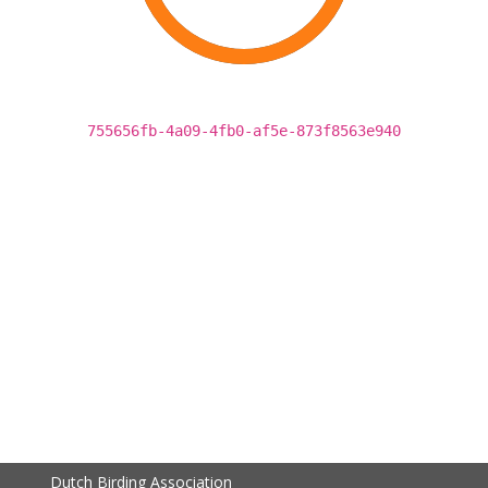
755656fb-4a09-4fb0-af5e-873f8563e940
Dutch Birding Association