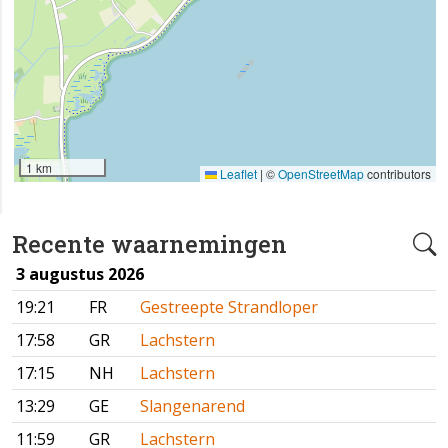
1 km
Leaflet
|
©
OpenStreetMap
contributors
Recente waarnemingen
3 augustus 2026
19:21
FR
Gestreepte Strandloper
17:58
GR
Lachstern
17:15
NH
Lachstern
13:29
GE
Slangenarend
11:59
GR
Lachstern