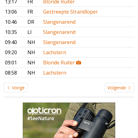
13:17
FR
Blonde Ruiter
13:06
FR
Gestreepte Strandloper
10:46
DR
Slangenarend
10:35
LI
Slangenarend
09:40
NH
Slangenarend
09:20
NH
Lachstern
09:01
NH
Blonde Ruiter
08:58
NH
Lachstern
Vorige
Volgende