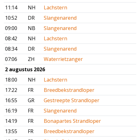
11:14
NH
Lachstern
10:52
DR
Slangenarend
09:00
NB
Slangenarend
08:42
NH
Lachstern
08:34
DR
Slangenarend
07:06
ZH
Waterrietzanger
2 augustus 2026
18:00
NH
Lachstern
17:22
FR
Breedbekstrandloper
16:55
GR
Gestreepte Strandloper
16:19
FR
Slangenarend
14:19
FR
Bonapartes Strandloper
13:55
FR
Breedbekstrandloper