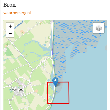
Bron
waarneming.nl
+
−