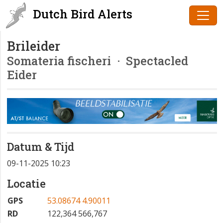
Dutch Bird Alerts
Brileider
Somateria fischeri
· Spectacled
Eider
Datum & Tijd
09-11-2025 10:23
Locatie
GPS
53.08674 4.90011
RD
122,364 566,767