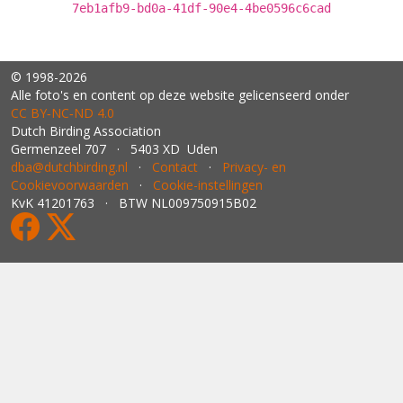
7eb1afb9-bd0a-41df-90e4-4be0596c6cad
© 1998-2026
Alle foto's en content op deze website gelicenseerd onder
CC BY‑NC‑ND 4.0
Dutch Birding Association
Germenzeel 707 · 5403 XD Uden
dba@dutchbirding.nl
·
Contact
·
Privacy- en
Cookievoorwaarden
·
Cookie-instellingen
KvK 41201763 · BTW NL009750915B02